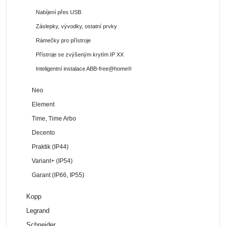
Nabíjení přes USB
Záslepky, vývodky, ostatní prvky
Rámečky pro přístroje
Přístroje se zvýšeným krytím IP XX
Inteligentní instalace ABB-free@home®
Neo
Element
Time, Time Arbo
Decento
Praktik (IP44)
Variant+ (IP54)
Garant (IP66, IP55)
Kopp
Legrand
Schneider