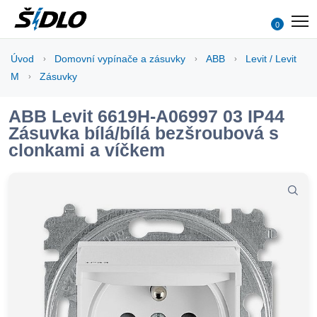
0
Úvod
Domovní vypínače a zásuvky
ABB
Levit / Levit
M
Zásuvky
ABB Levit 6619H-A06997 03 IP44
Zásuvka bílá/bílá bezšroubová s
clonkami a víčkem