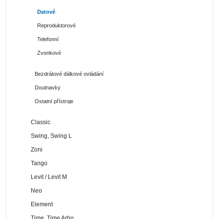
Datové
Reproduktorové
Telefonní
Zvonkové
Bezdrátové dálkové ovládání
Doutnavky
Ostatní přístroje
Classic
Swing, Swing L
Zoni
Tango
Levit / Levit M
Neo
Element
Time, Time Arbo