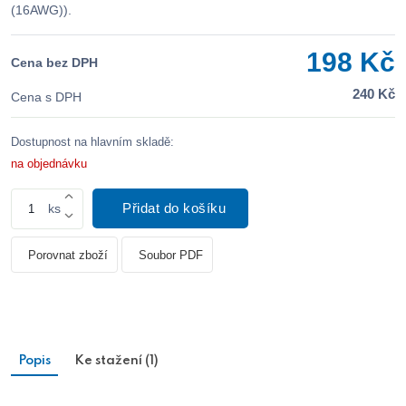
(16AWG)).
198 Kč
Cena bez DPH
240 Kč
Cena s DPH
Dostupnost na hlavním skladě:
na objednávku
Přidat do košíku
ks
Porovnat zboží
Soubor PDF
Popis
Ke stažení (1)