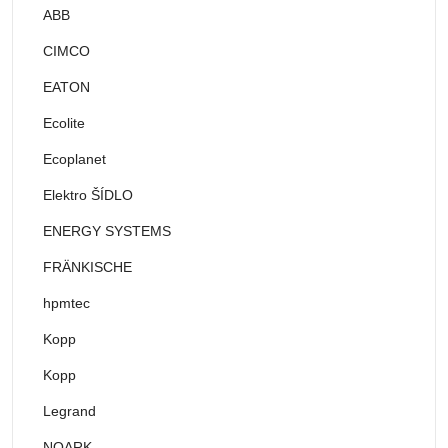
ABB
CIMCO
EATON
Ecolite
Ecoplanet
Elektro ŠÍDLO
ENERGY SYSTEMS
FRÄNKISCHE
hpmtec
Kopp
Kopp
Legrand
NOARK