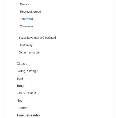
Datové
Reproduktorové
Telefonní
Zvonkové
Bezdrátové dálkové ovládání
Doutnavky
Ostatní přístroje
Classic
Swing, Swing L
Zoni
Tango
Levit / Levit M
Neo
Element
Time, Time Arbo